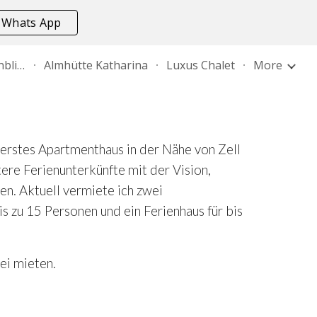
 Whats App
ion
Gruppenunterkunft Tauernblick
Almhütte Katharina
Luxus Chalet
More
 erstes Apartmenthaus in der Nähe von Zell
ere Ferienunterkünfte mit der Vision,
n. Aktuell vermiete ich zwei
s zu 15 Personen und ein Ferienhaus für bis
ei mieten.