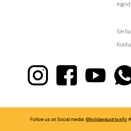
Ingri
Sie h
Kontak
Follow us on Social media:
@holidayaustria.info
#