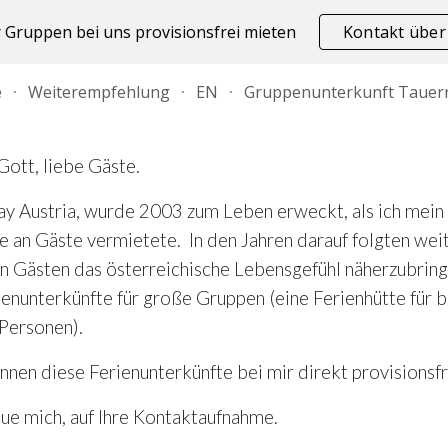
 Gruppen bei uns provisionsfrei mieten
Kontakt über
ip to main content
Skip to navigat
e
Weiterempfehlung
EN
Gott, liebe Gäste.
ay Austria, wurde 2003 zum Leben erweckt, als ich mein
 an Gäste vermietete. In den Jahren darauf folgten weit
n Gästen das österreichische Lebensgefühl näherzubringe
nunterkünfte für große Gruppen (eine Ferienhütte für bi
 Personen).
nnen diese Ferienunterkünfte bei mir direkt provisionsfr
eue mich, auf Ihre Kontaktaufnahme.