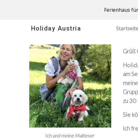
Ferienhaus für
Sk
Holiday Austria
Startseit
Grüß 
Holid
am See
meine
Gruppe
zu 30
Sie kö
Ich fr
Ich
und
meine
Malteser