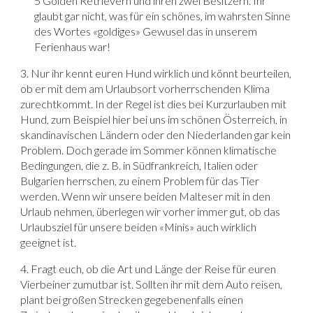
5 Golden Retrievern und ihren zwei Besitzern. Ihr
glaubt gar nicht, was für ein schönes, im wahrsten Sinne
des Wortes «goldiges» Gewusel das in unserem
Ferienhaus war!
3. Nur ihr kennt euren Hund wirklich und könnt beurteilen,
ob er mit dem am Urlaubsort vorherrschenden Klima
zurechtkommt. In der Regel ist dies bei Kurzurlauben mit
Hund, zum Beispiel hier bei uns im schönen Österreich, in
skandinavischen Ländern oder den Niederlanden gar kein
Problem. Doch gerade im Sommer können klimatische
Bedingungen, die z. B. in Südfrankreich, Italien oder
Bulgarien herrschen, zu einem Problem für das Tier
werden. Wenn wir unsere beiden Malteser mit in den
Urlaub nehmen, überlegen wir vorher immer gut, ob das
Urlaubsziel für unsere beiden «Minis» auch wirklich
geeignet ist.
4. Fragt euch, ob die Art und Länge der Reise für euren
Vierbeiner zumutbar ist. Sollten ihr mit dem Auto reisen,
plant bei großen Strecken gegebenenfalls einen