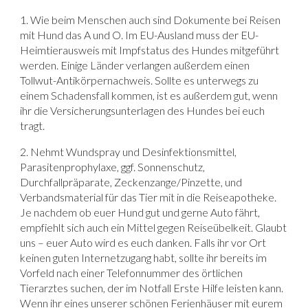
1. Wie beim Menschen auch sind Dokumente bei Reisen
mit Hund das A und O. Im EU-Ausland muss der EU-
Heimtierausweis mit Impfstatus des Hundes mitgeführt
werden. Einige Länder verlangen außerdem einen
Tollwut-Antikörpernachweis. Sollte es unterwegs zu
einem Schadensfall kommen, ist es außerdem gut, wenn
ihr die Versicherungsunterlagen des Hundes bei euch
tragt.
2. Nehmt Wundspray und Desinfektionsmittel,
Parasitenprophylaxe, ggf. Sonnenschutz,
Durchfallpräparate, Zeckenzange/Pinzette, und
Verbandsmaterial für das Tier mit in die Reiseapotheke.
Je nachdem ob euer Hund gut und gerne Auto fährt,
empfiehlt sich auch ein Mittel gegen Reiseübelkeit. Glaubt
uns – euer Auto wird es euch danken. Falls ihr vor Ort
keinen guten Internetzugang habt, sollte ihr bereits im
Vorfeld nach einer Telefonnummer des örtlichen
Tierarztes suchen, der im Notfall Erste Hilfe leisten kann.
Wenn ihr eines unserer schönen Ferienhäuser mit eurem