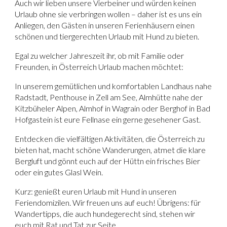
Auch wir lieben unsere Vierbeiner und würden keinen
Urlaub ohne sie verbringen wollen – daher ist es uns ein
Anliegen, den Gästen in unseren Ferienhäusern einen
schönen und tiergerechten Urlaub mit Hund zu bieten.
Egal zu welcher Jahreszeit ihr, ob mit Familie oder
Freunden, in Österreich Urlaub machen möchtet:
In unserem gemütlichen und komfortablen
Landhaus nahe
Radstadt
,
Penthouse in Zell am See
,
Almhütte nahe der
Kitzbüheler Alpen
,
Almhof in Wagrain
oder
Berghof in Bad
Hofgastein
ist eure Fellnase ein gerne gesehener Gast.
Entdecken die vielfältigen Aktivitäten, die Österreich zu
bieten hat, macht schöne Wanderungen, atmet die klare
Bergluft und gönnt euch auf der Hüttn ein frisches Bier
oder ein gutes Glasl Wein.
Kurz: genießt euren Urlaub mit Hund in unseren
Feriendomizilen. Wir freuen uns auf euch! Übrigens: für
Wandertipps, die auch hundegerecht sind, stehen wir
euch mit Rat und Tat zur Seite.